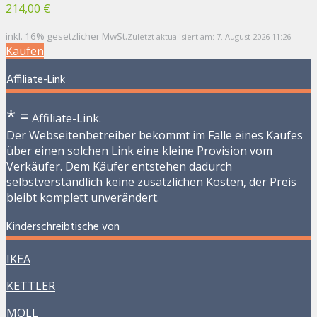
214,00 €
inkl. 16% gesetzlicher MwSt.
Zuletzt aktualisiert am: 7. August 2026 11:26
Kaufen
Affiliate-Link
* =
Affiliate-Link.
Der Webseitenbetreiber bekommt im Falle eines Kaufes
über einen solchen Link eine kleine Provision vom
Verkäufer. Dem Käufer entstehen dadurch
selbstverständlich keine zusätzlichen Kosten, der Preis
bleibt komplett unverändert.
Kinderschreibtische von
IKEA
KETTLER
MOLL