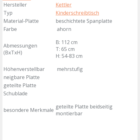
Hersteller
Kettler
Typ
Kinderschreibtisch
Material-Platte
beschichtete Spanplatte
Farbe
ahorn
B: 112 cm
Abmessungen
T: 65 cm
(BxTxH)
H: 54-83 cm
Höhenverstellbar
mehrstufig
neigbare Platte
geteilte Platte
Schublade
geteilte Platte beidseitig
besondere Merkmale
montierbar