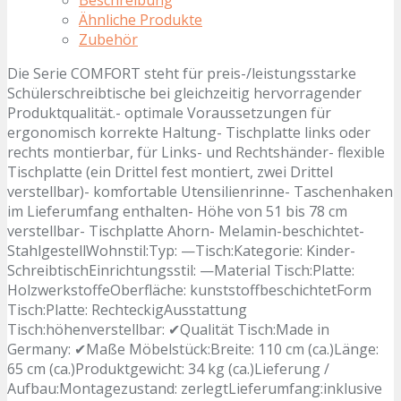
Ähnliche Produkte
Zubehör
Die Serie COMFORT steht für preis-/leistungsstarke
Schülerschreibtische bei gleichzeitig hervorragender
Produktqualität.- optimale Voraussetzungen für
ergonomisch korrekte Haltung- Tischplatte links oder
rechts montierbar, für Links- und Rechtshänder- flexible
Tischplatte (ein Drittel fest montiert, zwei Drittel
verstellbar)- komfortable Utensilienrinne- Taschenhaken
im Lieferumfang enthalten- Höhe von 51 bis 78 cm
verstellbar- Tischplatte Ahorn- Melamin-beschichtet-
StahlgestellWohnstil:Typ: —Tisch:Kategorie: Kinder-
SchreibtischEinrichtungsstil: —Material Tisch:Platte:
HolzwerkstoffeOberfläche: kunststoffbeschichtetForm
Tisch:Platte: RechteckigAusstattung
Tisch:höhenverstellbar: ✔Qualität Tisch:Made in
Germany: ✔Maße Möbelstück:Breite: 110 cm (ca.)Länge:
65 cm (ca.)Produktgewicht: 34 kg (ca.)Lieferung /
Aufbau:Montagezustand: zerlegtLieferumfang:inklusive