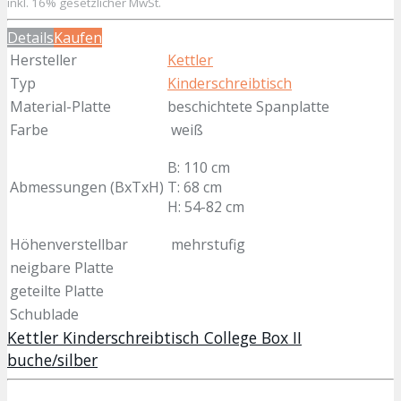
inkl. 16% gesetzlicher MwSt.
Details
Kaufen
Hersteller
Kettler
Typ
Kinderschreibtisch
Material-Platte
beschichtete Spanplatte
Farbe
weiß
B: 110 cm
Abmessungen (BxTxH)
T: 68 cm
H: 54-82 cm
Höhenverstellbar
mehrstufig
neigbare Platte
geteilte Platte
Schublade
Kettler Kinderschreibtisch College Box II
buche/silber