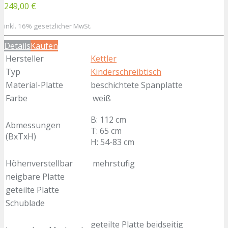
249,00 €
inkl. 16% gesetzlicher MwSt.
Details
Kaufen
Hersteller
Kettler
Typ
Kinderschreibtisch
Material-Platte
beschichtete Spanplatte
Farbe
weiß
B: 112 cm
Abmessungen
T: 65 cm
(BxTxH)
H: 54-83 cm
Höhenverstellbar
mehrstufig
neigbare Platte
geteilte Platte
Schublade
geteilte Platte beidseitig