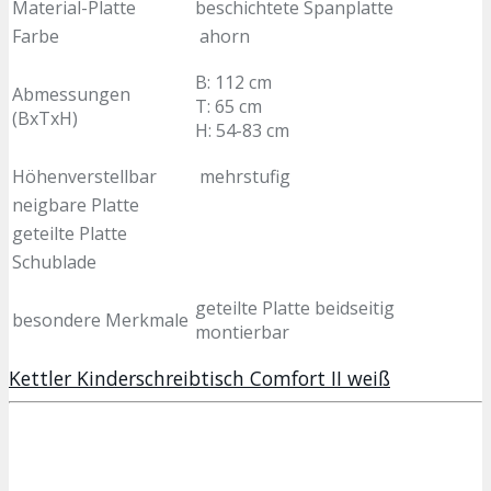
Material-Platte
beschichtete Spanplatte
Farbe
ahorn
B: 112 cm
Abmessungen
T: 65 cm
(BxTxH)
H: 54-83 cm
Höhenverstellbar
mehrstufig
neigbare Platte
geteilte Platte
Schublade
geteilte Platte beidseitig
besondere Merkmale
montierbar
Kettler Kinderschreibtisch Comfort II weiß