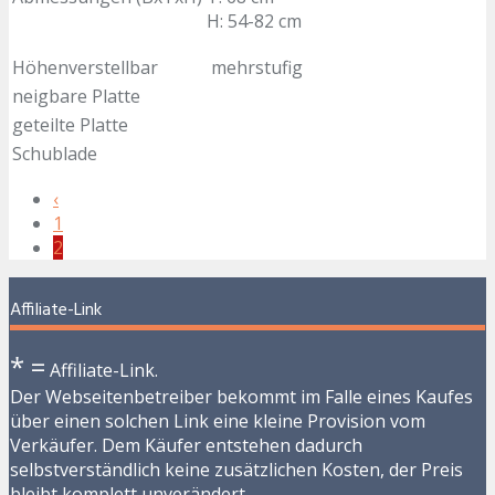
H: 54-82 cm
Höhenverstellbar
mehrstufig
neigbare Platte
geteilte Platte
Schublade
‹
1
2
Affiliate-Link
* =
Affiliate-Link.
Der Webseitenbetreiber bekommt im Falle eines Kaufes
über einen solchen Link eine kleine Provision vom
Verkäufer. Dem Käufer entstehen dadurch
selbstverständlich keine zusätzlichen Kosten, der Preis
bleibt komplett unverändert.