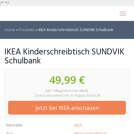
Skip
/* */
to
Toggl
main
navig
content
Home
»
Produkte
»
IKEA Kinderschreibtisch SUNDVIK Schulbank
IKEA Kinderschreibtisch SUNDVIK
Schulbank
49,99 €
inkl. 16% gesetzlicher MwSt.
Zuletzt aktualisiert am: 8. August 2026 6:36
Jetzt bei IKEA anschauen
Hersteller
IKEA
Typ
Kinderschreibtisch