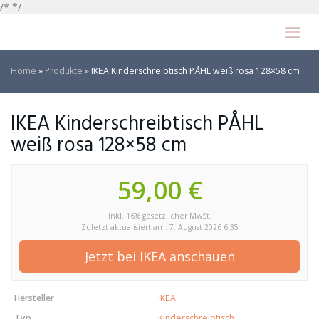
Skip
/* */
to
Toggl
main
navig
content
Home
»
Produkte
»
IKEA Kinderschreibtisch PÅHL weiß rosa 128×58 cm
IKEA Kinderschreibtisch PÅHL
weiß rosa 128×58 cm
59,00 €
inkl. 16% gesetzlicher MwSt.
Zuletzt aktualisiert am: 7. August 2026 6:35
Jetzt bei IKEA anschauen
Hersteller
IKEA
Typ
Kinderschreibtisch