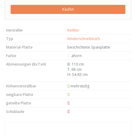
Kaufen
Hersteller
Kettler
Typ
Kinderschreibtisch
Material-Platte
beschichtete Spanplatte
Farbe
ahorn
Abmessungen (BxTxH)
B: 110 cm
T: 68 cm
H: 54-83 cm
Höhenverstellbar
mehrstufig
neigbare Platte
geteilte Platte
Schublade