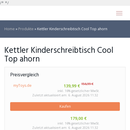
Skip
/* */
to
Toggl
main
navig
content
Home
»
Produkte
»
Kettler Kinderschreibtisch Cool Top ahorn
Kettler Kinderschreibtisch Cool
Top ahorn
Preisvergleich
156,99 €
myToys.de
139,99 €
inkl. 16% gesetzlicher MwSt.
Zuletzt aktualisiert am: 6. August 2026 11:32
Kaufen
179,00 €
inkl. 16% gesetzlicher MwSt.
Zuletzt aktualisiert am: 6. August 2026 11:32