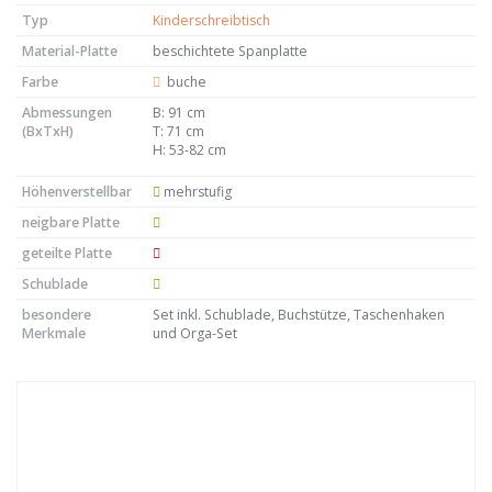
Typ
Kinderschreibtisch
Material-Platte
beschichtete Spanplatte
Farbe
buche
Abmessungen
B: 91 cm
(BxTxH)
T: 71 cm
H: 53-82 cm
Höhenverstellbar
mehrstufig
neigbare Platte
geteilte Platte
Schublade
besondere
Set inkl. Schublade, Buchstütze, Taschenhaken
Merkmale
und Orga-Set